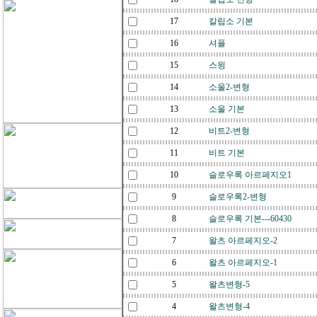
17
칼립소 기본
16
셔플
15
스윙
14
소울2-변형
13
소울 기본
12
비트2-변형
11
비트 기본
10
슬로우록 아르페지오1
9
슬로우록2-변형
8
슬로우록 기본---60430
7
왈츠 아르페지오-2
6
왈츠 아르페지오-1
5
왈츠변형-5
4
왈츠변형-4