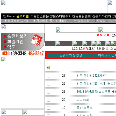
ⓞ Home
I
원격지원
I
①종합쇼핑몰
②윈스타반주기
③몽블랑앰프
⑤통기타강좌
⑥
■
정규코스(교재)
■
윈스타와 통기타 daum
☞속성과정
I
자료실
I
수제
1,2,3,4,5,
6
,
7
(왈츠) 8,9,10,
11
,
12
(슬
리듬읽기와 동영상
하이코드 강
번호
23
리듬 총정리2 [23가지]
22
리듬 총정리 [23가지] - 경로
21
4박자 분산화음(슬로우록 제
20
고고 (cut)
19
룸바 트롯토
18
칼립소 변형