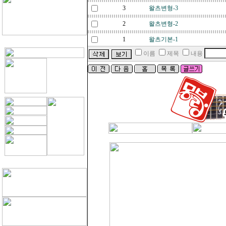
3
왈츠변형-3
2
왈츠변형-2
1
왈츠기본-1
이름
제목
내용