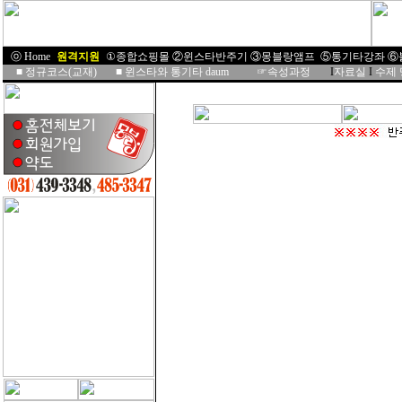
ⓞ Home
I
원격지원
I
①종합쇼핑몰
②윈스타반주기
③몽블랑앰프
⑤통기타강좌
⑥
■
정규코스(교재)
■
윈스타와 통기타 daum
☞속성과정
I
자료실
I
수제