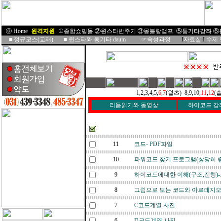
ⓞ Home
I
원격지원
I
①종합쇼핑몰
②윈스타반주기
③몽블랑앰프
⑤통기타강좌
⑥
■
정규코스(교재)
■
윈스타와 통기타 daum
☞속성과정
I
자료실
I
수제
1,2,3,4,5,
6
,
7
(왈츠) 8,9,10,
11
,
12
(슬
리듬읽기와 동영상
하이코드 강
번호
11
코드- PDF파일
10
파워코드 찾기 프로그램(상당히 
9
하이코드에대한 이해(구조,진행)-
8
그림으로 보는 코드와 아르페지오
7
C코드계열 사진
6
D코드계열 사진