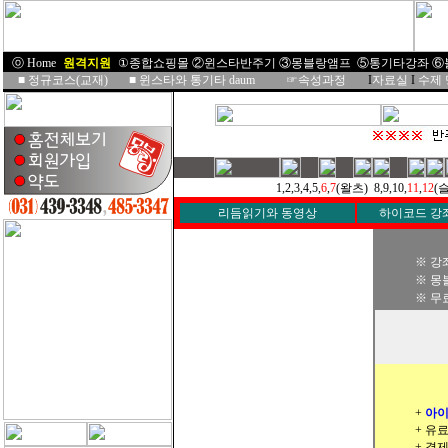
ⓞ Home
I
원격지원
I
①종합쇼핑몰
②윈스타반주기
③몽블랑앰프
⑤통기타강좌
⑥
■
정규코스(교재)
■
윈스타와 통기타 daum
☞속성과정
I
자료실
I
수제
1,2,3,4,5,
6
,
7
(왈츠) 8,9,10,
11
,
12
(슬
리듬읽기와 동영상
하이코드 강
※ 강
※ 몽
※ 무
+
아이
+ 유
+ 결