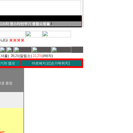
스타 윈스타반주기 종합쇼핑몰
I
9(셔플) 20,21(칼립소)
22
,
23
(4박자)
기와 앰프
아르페지오[손가락위치]
강권 증정
요
347