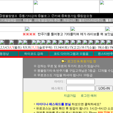
③몽블랑앰프
⑤통기타강좌
⑥블로그
⑦
카페
⑧
회원가입
⑩
등업요청
☞속성과정
I
자료실
I
수제 명장기타 추천
I
하모니카
I
멜로디스타반주기
I
멜로디
,2,3,4,5,
6
,
7
(왈츠) 8,9,10,
11
,
12
(슬로우락) 13,14(비트) 15(고고) 16.17(소울) 18(스윙) 1
 동영상
하이코드 강좌
코드 다이아그램과 으뜸음
윈스타반주
로그인 & 회원가입 창
※ 강좌는 무료 및 유료의 두가지 코스가 있습니다.
※ 몽블랑기타 & 반주기를 구입고객님은 5등급 : 12개월 수
※ 무료코스도 가입을 하셔야 됩니다 :10등급
아이디 :
패스워드 :
지금가입
로그인 에러
+
아이디나 패스워드를 분실
하셨으면 클릭하세요?
+ 유료코스는 결제 확인 후 등업이 됩니다.
1시간~6시간 소
+ 결제후 전화를 주시면 즉시 등업됩니다.
Phone.
010-7538-3