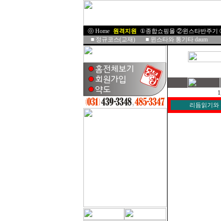
ⓞ Home
I
원격지원
I
①종합쇼핑몰
②윈스타반주기
■
정규코스(교재)
■
윈스타와 통기타 daum
1
리듬읽기와