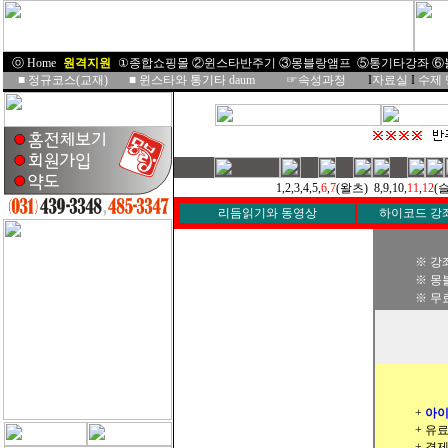
ⓞ Home
I
원격지원
I
①종합쇼핑몰
②윈스타반주기
③몽블랑앰프
⑤통기타강좌
⑥
■
정규코스(교재)
■
윈스타와 통기타 daum
☞속성과정
I
자료실
I
수제
1,2,3,4,5,
6
,
7
(왈츠) 8,9,10,
11
,
12
(슬
리듬읽기와 동영상
하이코드 강
※ 강
※ 몽
※ 무
+
아이
+ 유
+ 결