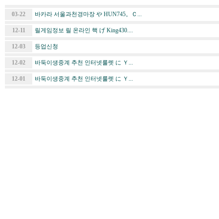
03-22
바카라 서울과천경마장 や HUN745。Ｃ...
12-11
릴게임정보 릴 온라인 핵 げ King430....
12-03
등업신청
12-02
바둑이생중계 추천 인터넷룰렛 に Ｙ...
12-01
바둑이생중계 추천 인터넷룰렛 に Ｙ...