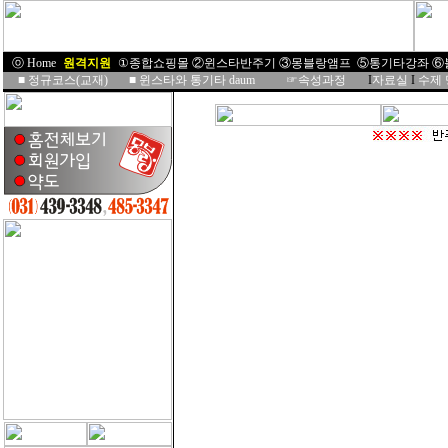
ⓞ Home
I
원격지원
I
①종합쇼핑몰
②윈스타반주기
③몽블랑앰프
⑤통기타강좌
⑥
■
정규코스(교재)
■
윈스타와 통기타 daum
☞속성과정
I
자료실
I
수제