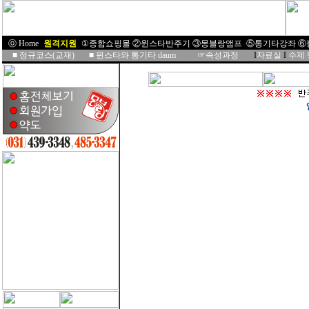
ⓞ Home
I
원격지원
I
①종합쇼핑몰
②윈스타반주기
③몽블랑앰프
⑤통기타강좌
⑥
■
정규코스(교재)
■
윈스타와 통기타 daum
☞속성과정
I
자료실
I
수제