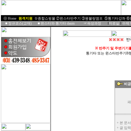
ⓞ Home
I
원격지원
I
①종합쇼핑몰
②윈스타반주기
③몽블랑앰프
⑤통기타강좌
⑥
■
정규코스(교재)
■
윈스타와 통기타 daum
☞속성과정
I
자료실
I
수제
※
반주기 및 주변기기
통기타 또는 윈스타반주기B형을 
비공
패
+ 본 문
+ 글 입