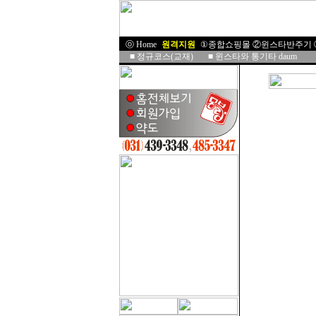
ⓞ Home
I
원격지원
I
①종합쇼핑몰
②윈스타반주기
■
정규코스(교재)
■
윈스타와 통기타 daum