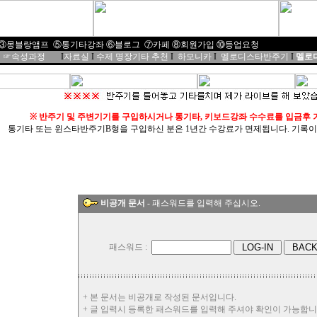
③몽블랑앰프
⑤통기타강좌
⑥블로그
⑦
카페
⑧
회원가입
⑩
등업요청
☞속성과정
I
자료실
I
수제 명장기타 추천
I
하모니카
I
멜로디스타반주기
I
멜로디
※
반주기 및 주변기기를 구입하시거나 통기타, 키보드강좌 수수료를 입금후
통기타 또는 윈스타반주기B형을 구입하신 분은 1년간 수강료가 면제됩니다. 기록이 불편하면
비공개 문서
- 패스워드를 입력해 주십시오.
패스워드 :
+ 본 문서는 비공개로 작성된 문서입니다.
+ 글 입력시 등록한 패스워드를 입력해 주셔야 확인이 가능합니