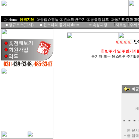
ⓞ Home
I
원격지원
I
①종합쇼핑몰
②윈스타반주기
③몽블랑앰프
⑤통기타강좌
⑥
■
정규코스(교재)
■
윈스타와 통기타 daum
☞속성과정
I
자료실
I
수제
※
반주기 및 주변기기
통기타 또는 윈스타반주기B형을 
비공
패
+ 본 문
+ 글 입