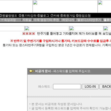
③몽블랑앰프
⑤통기타강좌
⑥블로그
⑦
카페
⑧
회원가입
⑩
등업요청
☞속성과정
I
자료실
I
수제 명장기타 추천
I
하모니카
I
멜로디스타반주기
I
멜로디
※
반주기 및 주변기기를 구입하시거나 통기타, 키보드강좌 수수료를 입금후
통기타 또는 윈스타반주기B형을 구입하신 분은 1년간 수강료가 면제됩니다. 기록이 불편하면
비공개 문서
- 패스워드를 입력해 주십시오.
패스워드 :
+ 본 문서는 비공개로 작성된 문서입니다.
+ 글 입력시 등록한 패스워드를 입력해 주셔야 확인이 가능합니