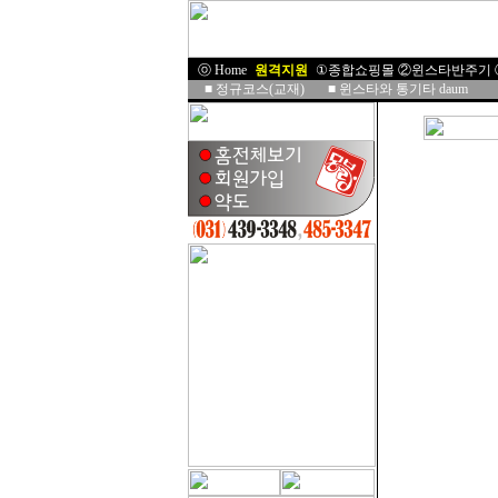
ⓞ Home
I
원격지원
I
①종합쇼핑몰
②윈스타반주기
■
정규코스(교재)
■
윈스타와 통기타 daum