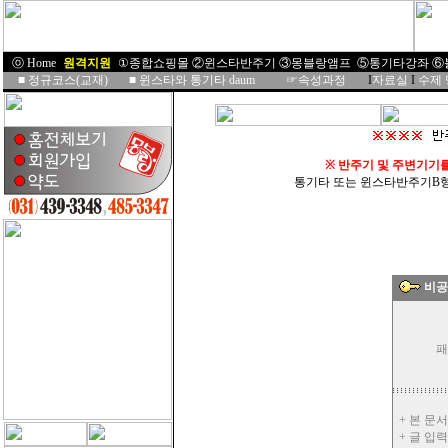
ⓞ Home
I
원격지원
I
①종합쇼핑몰
②윈스타반주기
③몽블랑앰프
⑤통기타강좌
⑥
■
정규코스(교재)
■
윈스타와 통기타 daum
☞속성과정
I
자료실
I
수제
※
반주기 및 주변기기
통기타 또는 윈스타반주기B형을 
비공
패
+ 본 문
+ 글 입