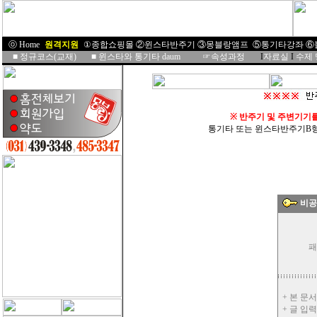
ⓞ Home
I
원격지원
I
①종합쇼핑몰
②윈스타반주기
③몽블랑앰프
⑤통기타강좌
⑥
■
정규코스(교재)
■
윈스타와 통기타 daum
☞속성과정
I
자료실
I
수제
※
반주기 및 주변기기
통기타 또는 윈스타반주기B형을 
비공
패
+ 본 문
+ 글 입