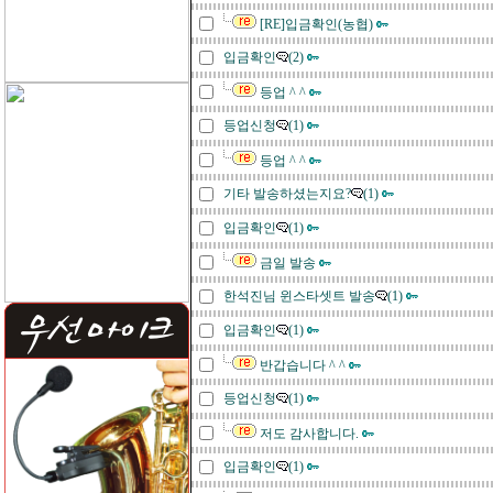
[RE]입금확인(농협)
입금확인
(2)
등업 ^ ^
등업신청
(1)
등업 ^ ^
기타 발송하셨는지요?
(1)
입금확인
(1)
금일 발송
한석진님 윈스타셋트 발송
(1)
입금확인
(1)
반갑습니다 ^ ^
등업신청
(1)
저도 감사합니다.
입금확인
(1)