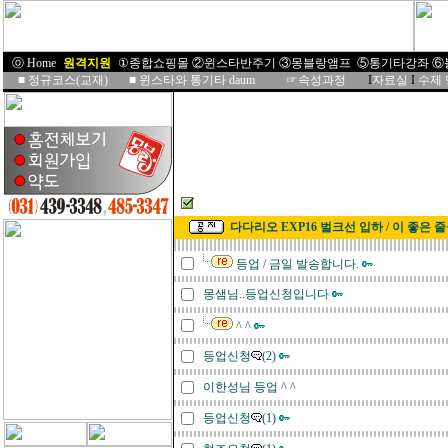
ⓞ Home
I
원격지원
I
①종합쇼핑몰
②윈스타반주기
③몽블랑앰프
⑤통기타강좌
⑥
■
정규코스(교재)
■
윈스타와 통기타 daum
☞속성과정
I
자료실
I
수제
다다리오 EXP16 벌크선 입하 / 이 좋은 
등업 / 금일 발송합니다.
몽샘님..등업신청입니다
^ ^
등업신청
(2)
이한성님 등업 ^ ^
등업신청
(1)