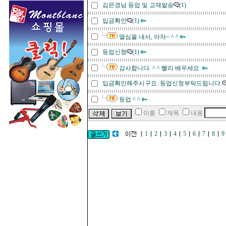
김은경님 등업 및 교재발송
(1)
입금확인
(1)
열심을 내서, 아자~ ^ ^
등업신청
(1)
감사합니다. ^ ^ 빨리 배우세요.
입금확인해주시구요..등업신청부탁드립니다.
등업 ^ ^
이름
제목
내용
1
2
3
4
5
6
7
8
9