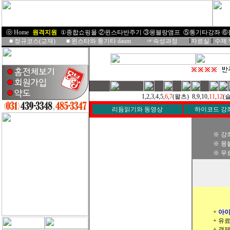
ⓞ Home
I
원격지원
I
①종합쇼핑몰
②윈스타반주기
③몽블랑앰프
⑤통기타강좌
⑥
■
정규코스(교재)
■
윈스타와 통기타 daum
☞속성과정
I
자료실
I
수제
1,2,3,4,5,
6
,
7
(왈츠) 8,9,10,
11
,
12
(슬
리듬읽기와 동영상
하이코드 강
※ 강
※ 몽
※ 무
+
아이
+ 유
+ 결